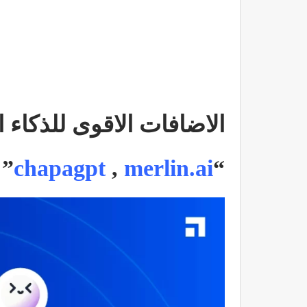
الاضافات الاقوى للذكاء
”
chapagpt
,
merlin.ai
“