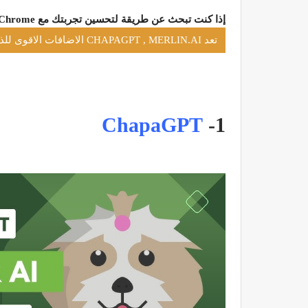
إذا كنت تبحث عن طريقة لتحسين تجربتك مع Chrome ، فإن ملحقات الذكاء الاصطناعي هي مكان رائع للبدء.
تعد CHAPAGPT , MERLIN.AI الاضافات الاقوى للذكاء الاصطناعي ل GOOGLE CHROME
ChapaGPT
1-